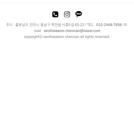
주소 : 충청남도 천안시 동남구 목천읍 서흥5길 65-22 / TEL :
010-2449-7658
/ E-
mail :
seolhwawon-cheonan@naver.com
copyrightⓒ seolhwawon cheonan all rights reserved.