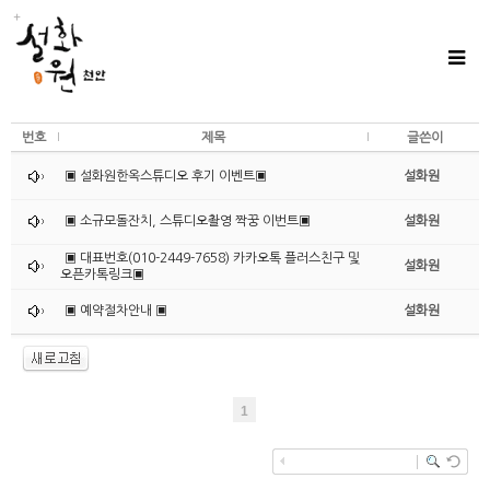
번호
제목
글쓴이
▣ 설화원한옥스튜디오 후기 이벤트▣
설화원
▣ 소규모돌잔치, 스튜디오촬영 짝꿍 이번트▣
설화원
▣ 대표번호(010-2449-7658) 카카오톡 플러스친구 및
설화원
오픈카톡링크▣
▣ 예약절차안내 ▣
설화원
1