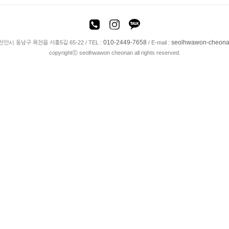
010-2449-7658
seolhwawon-cheon
천안시 동남구 목천읍 서흥5길 65-22 / TEL :
/ E-mail :
copyrightⓒ seolhwawon cheonan all rights reserved.