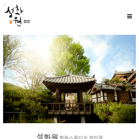
설화원
한옥스튜디오 천안점